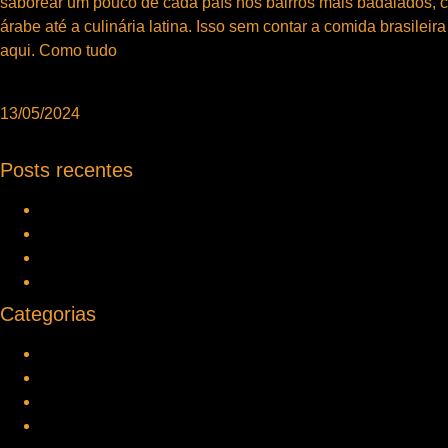
saborear um pouco de cada país nos bairros mais badalados,
árabe até a culinária latina. Isso sem contar a comida brasileir
aqui. Como tudo
Leia mais »
13/05/2024
Posts recentes
Opção de luxo em São Paulo
Atrações do Café Photo Incomparável
Gastronomia em São Paulo
O Melhor da Noite Paulistana
Categorias
Gastronomia
Noite Paulistana
Opções de entretenimento
Restaurante de luxo